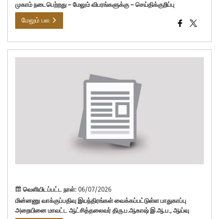
முகாம் நடைபெற்றது – மேலும் விபரங்களுக்கு – செய்திக்குறிப்பு
மேலும் பல
மின
வாக்
இயந
வைக
பாது
அற
மாவ
ஆட்
திர
இ.ஆ
ஆய்
வெளியிடப்பட்ட நாள்:
06/07/2026
மின்னணு வாக்குப்பதிவு இயந்திரங்கள் வைக்கப்பட்டுள்ள பாதுகாப்பு
அறையினை மாவட்ட ஆட்சித்தலைவர் திரு.ப.ஆகாஷ் இ.ஆ.ப., ஆய்வு