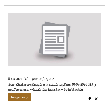
விவ
குறை
நாள
கூட்
வரு
10-
07-
202
அன்
நட
உள்
வெளியிடப்பட்ட நாள்:
03/07/2026
விவசாயிகள் குறைதீர்க்கும் நாள் கூட்டம் வருகின்ற 10-07-2026 அன்று
நடைபெற உள்ளது – மேலும் விபரங்களுக்கு – செய்திக்குறிப்பு
மேலும் பல