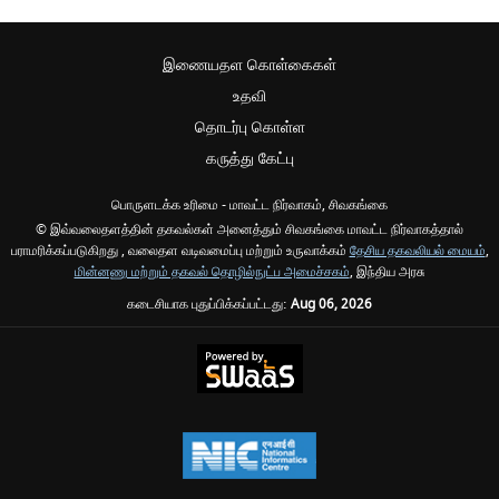
இணையதள கொள்கைகள்
உதவி
தொடர்பு கொள்ள
கருத்து கேட்பு
பொருளடக்க உரிமை - மாவட்ட நிர்வாகம், சிவகங்கை
© இவ்வலைதளத்தின் தகவல்கள் அனைத்தும் சிவகங்கை மாவட்ட நிர்வாகத்தால்
பராமரிக்கப்படுகிறது , வலைதள வடிவமைப்பு மற்றும் உருவாக்கம்
தேசிய தகவலியல் மையம்
,
மின்னணு மற்றும் தகவல் தொழில்நுட்ப அமைச்சகம்
, இந்திய அரசு
கடைசியாக புதுப்பிக்கப்பட்டது:
Aug 06, 2026