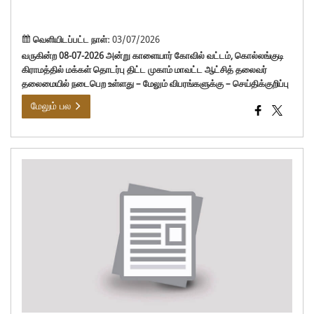
நட
உள்
வெளியிடப்பட்ட நாள்:
03/07/2026
வருகின்ற 08-07-2026 அன்று காளையார் கோவில் வட்டம், கொல்லங்குடி
கிராமத்தில் மக்கள் தொடர்பு திட்ட முகாம் மாவட்ட ஆட்சித் தலைவர்
தலைமையில் நடைபெற உள்ளது – மேலும் விபரங்களுக்கு – செய்திக்குறிப்பு
மேலும் பல
01-
07-
202
முத
10-
08-
202
கால
நோய
வரா