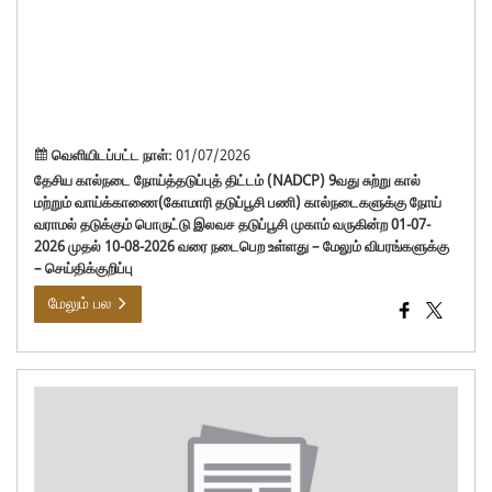
தடுக
பொர
கோம
தடுப
முகா
வெளியிடப்பட்ட நாள்:
01/07/2026
தேசிய கால்நடை நோய்த்தடுப்புத் திட்டம் (NADCP) 9வது சுற்று கால்
மற்றும் வாய்க்காணை(கோமாரி தடுப்பூசி பணி) கால்நடைகளுக்கு நோய்
வராமல் தடுக்கும் பொருட்டு இலவச தடுப்பூசி முகாம் வருகின்ற 01-07-
2026 முதல் 10-08-2026 வரை நடைபெற உள்ளது – மேலும் விபரங்களுக்கு
– செய்திக்குறிப்பு
மேலும் பல
மாவ
ஆட்
திரு
ப.ஆ