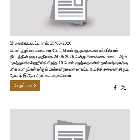
கு
கற்ப
திட்
வெளியிடப்பட்ட நாள்:
25/06/2026
பெண் குழந்தைகளை காப்போம், பெண் குழந்தைகளை கற்பிப்போம்
திட்டத்தின் ஒரு பகுதியாக 24-06-2026 அன்று சிவகங்கை மாவட்ட அரசு
மருத்துவக்கல்லூரியில் பிறந்த 10 பெண் குழந்தைகளின் தாய்மார்களுக்கு
பரிசு பொருட்கள் மற்றும் மரக்கன்றுகளை மாவட்ட ஆட்சித் தலைவர் திரு.ப.
ஆகாஷ் இ.ஆ.ப அவர்கள் வழங்கினார்.
மேலும் பல
காரை
உள்
அரச
தொழ