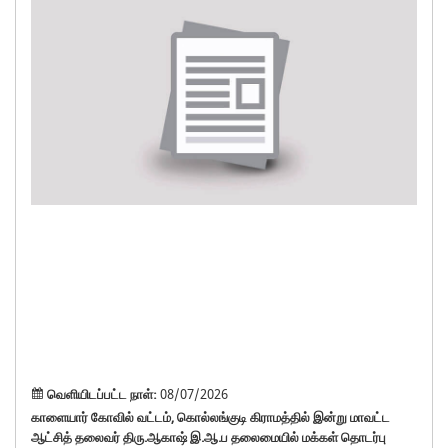
கோவ
வட்ட
கொல
கிரா
இன்
மாவ
ஆட்
தலை
திர
இ.
தலை
மக்
தொட
முகா
நடை
–
வெளியிடப்பட்ட நாள்:
08/07/2026
காளையார் கோவில் வட்டம், கொல்லங்குடி கிராமத்தில் இன்று மாவட்ட
ஆட்சித் தலைவர் திரு.ஆகாஷ் இ.ஆ.ப தலைமையில் மக்கள் தொடர்பு