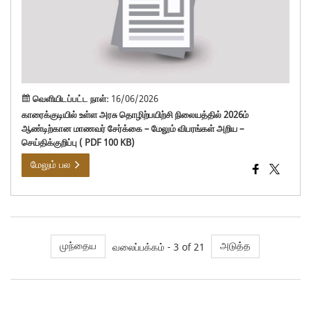
நில
202
ஆண்
மா
சேர
வெளியிடப்பட்ட நாள்:
16/06/2026
காரைக்குடியில் உள்ள அரசு தொழிற்பயிற்சி நிலையத்தில் 2026ம்
ஆண்டிற்கான மாணவர் சேர்க்கை – மேலும் விபரங்கள் அறிய –
செய்திக்குறிப்பு ( PDF 100 KB)
மேலும் பல
முந்தைய
அடுத்த
வலைப்பக்கம் - 3 of 21