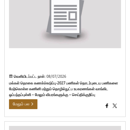
கணக
பணி
தொட
பண
மேற
கண
மற்ற
தொழ
உபக
வாங
ஒப்ப
வெளியிடப்பட்ட நாள்:
08/07/2026
மக்கள் தொகை கணக்கெடுப்பு-2027 பணிகள் தொடர்புடைய பணிகளை
மேற்கொள்ள கணினி மற்றும் தொழில்நுட்ப உபகரணங்கள் வாங்கிட
ஒப்பந்தப்புள்ளி – மேலும் விபரங்களுக்கு – செய்திக்குறிப்பு
மேலும் பல
காள