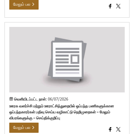
மேலும் பல
ஊர
வளர்
மற்ற
ஊரா
ஒப்ப
பதிவ
வெளியிடப்பட்ட நாள்:
06/07/2026
ஊரக வளர்ச்சி மற்றும் ஊராட்சித்துறையில் ஒப்பந்த பணிகளுக்கான
ஒப்பந்தகாரர்கள் பதிவு செய்ய வழிகாட்டு நெறிமுறைகள் – மேலும்
விபரங்களுக்கு – செய்திக்குறிப்பு
மேலும் பல