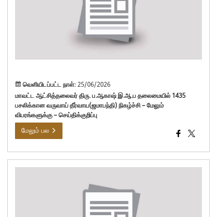
இ.
தலை
143
பசல
வரு
தீர
நிகழ
வெளியிடப்பட்ட நாள்:
25/06/2026
மாவட்ட ஆட்சித்தலைவர் திரு. ப.ஆகாஷ் இ.ஆ.ப தலைமையில் 1435
பசலிக்கான வருவாய் தீர்வாய(ஜமாபந்தி) நிகழ்ச்சி – மேலும்
விபரங்களுக்கு – செய்திக்குறிப்பு
மேலும் பல
பெ
கு
காப
பெ