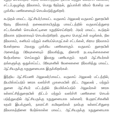
சட்டம்,ஒழுங்கு நிர்வாகம், பொது தேர்தல், துப்பாக்கி உரிமம் போன்ற பல
முக்கிய பணிகளையும் செயல்படுத்துகிறார்.
கூடுதல் மாவட்ட ஆட்சியர்/மாவட்ட வருவாய் அலுவலர் வருவாய் துறையின்
நேரடி நிர்வாகத் தலைவராகயிருந்து மாவட்டத்தில் வருவாய்த்துறை
சட்டங்களின் செயல்பாட்டினை உறுதிசெய்கிறார். அவர் மாவட்ட கூடுதல்
நிர்வாக நடுவராகவும் செயல்படுகிறார். குடிமை பொருட்கள் வழங்கல், நில
நிர்வாகம், கனிமம் மற்றும் கனிமப்பொருட்கள் சட்டங்கள், கிராம நிர்வாகம்
போன்றவை அவரது முக்கிய பணிகளாகும். வருவாய் துறையின்
அனைத்து பிரிவுகளையும் நிர்வகித்து, தினசரி நடவடிக்கைகளை
மேற்பார்வை செய்வதும் இவரது பணியாகும். உதவி ஆட்சியர்கள்
தங்களுக்கு ஒதுக்கப்பட்ட பிரிவுகளின் வேலைகளை நிர்வகித்து மாவட்ட
ஆட்சியருக்கு உறுதுனையாக இருக்கிறார்கள்.
இந்திய ஆட்சிப்பணி அலுவலர்/மாவட்ட வருவாய் அலுவலர் மட்டத்தில்,
நியமிக்கப்படும் ஊரக வளர்ச்சி முகமையின் திட்ட அலுவலர் , மற்றும்
துனை ஆட்சியர் மட்டத்தில் நியமிக்கப்படும் அலுவர்கள் ஊரக
உள்ளாட்சித்துறையின் திட்டம் மற்றும் வளர்ச்சி பணிகளை செயல்
படுத்துவதில் ஆட்சியருக்கு உறுதுனையாக உள்ளனர். பேருராட்சிகளின்
உதவி இயக்குனர், நகராட்சி கமிஷனர்கள் நகர்புற உள்ளாட்சிதுறை
நிர்வாகத்தினை மேற்கொள்ள மாவட்ட ஆட்சியருக்கு உறுதுனையாக