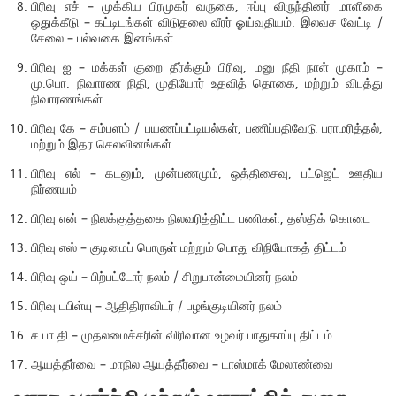
பிரிவு எச் – முக்கிய பிரமுகர் வருகை, ஈப்பு விருந்தினர் மாளிகை
ஒதுக்கீடு – கட்டிடங்கள் விடுதலை வீரர் ஓய்வுதியம். இலவச வேட்டி /
சேலை – பல்வகை இனங்கள்
பிரிவு ஐ – மக்கள் குறை தீர்க்கும் பிரிவு, மனு நீதி நாள் முகாம் –
மு.பொ. நிவாரண நிதி, முதியோர் உதவித் தொகை, மற்றும் விபத்து
நிவாரணங்கள்
பிரிவு கே – சம்பளம் / பயணப்பட்டியல்கள், பணிப்பதிவேடு பராமரித்தல்,
மற்றும் இதர செலவினங்கள்
பிரிவு எல் – கடனும், முன்பணமும், ஒத்திசைவு, பட்ஜெட் ஊதிய
நிர்ணயம்
பிரிவு என் – நிலக்குத்தகை நிலவரித்திட்ட பணிகள், தஸ்திக் கொடை
பிரிவு எஸ் – குடிமைப் பொருள் மற்றும் பொது விநியோகத் திட்டம்
பிரிவு ஒய் – பிற்பட்டோர் நலம் / சிறுபான்மையினர் நலம்
பிரிவு டபிள்யு – ஆதிதிராவிடர் / பழங்குடியினர் நலம்
ச.பா.தி – முதலமைச்சரின் விரிவான உழவர் பாதுகாப்பு திட்டம்
ஆயத்தீர்வை – மாநில ஆயத்தீர்வை – டாஸ்மாக் மேலாண்வை