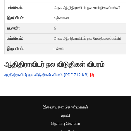
அரசு ஆதிதிராவிடா் நல உயா்நிலைப்பள்ளி
உஞ்சனை
6
அரசு ஆதிதிராவிடா் நல மேல்நிலைப்பள்ளி
மல்லல்
ஆதிதிராவிடர் நல விடுதிகள் விபரம்
ஆதிதிராவிடர் நல விடுதிகள் விபரம் (PDF 712 KB)
இணையதள கொள்கைகள்
உதவி
தொடர்பு கொள்ள