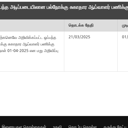
ப்பந்த அடிப்படையிலான பல்நோக்கு சுகாதார ஆய்வாளர் பணிக்
தொடக்க தேதி
முட
21/03/2025
01
ஏற்கனெவே அறிவிக்கப்பட்ட ஒப்பந்த
க்கு சுகாதார ஆய்வாளர் பணிக்கு
ாள் 01-04-2025 என மறு அறிவிப்பு
இணையதள கொள்கைகள்
உதவி
தொடர்பு கொள்ள
கருத்து கேட்பு