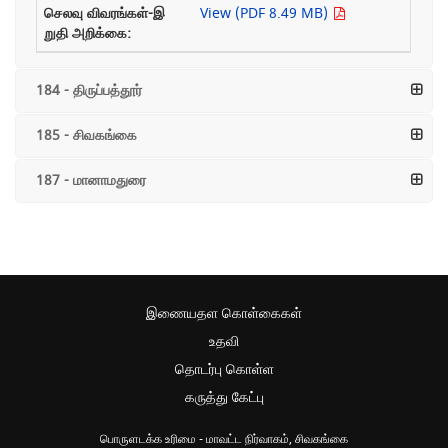
View (PDF 8.49 MB)
184 - திருப்பத்தூர்
185 - சிவகங்கை
187 - மானாமதுரை
இணையதள கொள்கைகள்
உதவி
தொடர்பு கொள்ள
கருத்து கேட்பு
பொருளடக்க உரிமை - மாவட்ட நிர்வாகம், சிவகங்கை