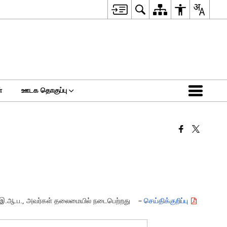
்
ஊடக தொகுப்பு
ஜித்,இ.ஆ.ப., அவர்கள் தலைமையில் நடைபெற்றது –
செய்திக்குறிப்பு