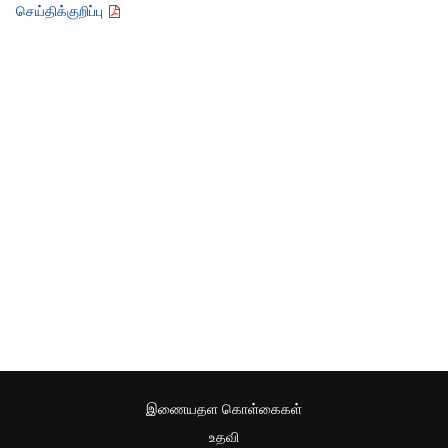
செய்திக்குறிப்பு
இணையதள கொள்கைகள்
உதவி